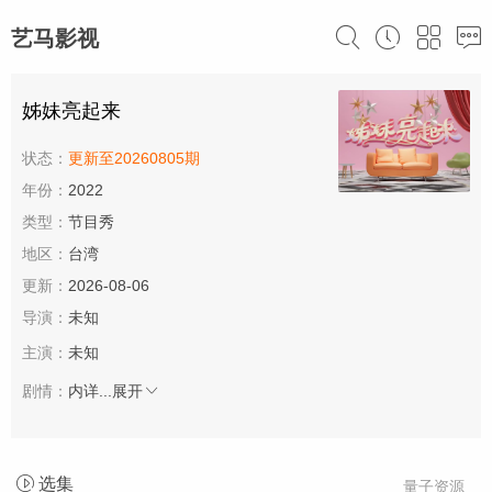
艺马影视
姊妹亮起来
状态：
更新至20260805期
年份：
2022
类型：
节目秀
地区：
台湾
更新：
2026-08-06
导演：
未知
主演：
未知
剧情：
内详...
展开
选集
量子资源