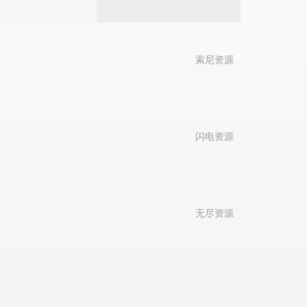
索尼资源
闪电资源
无尽资源