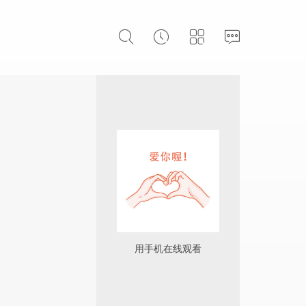
用手机在线观看