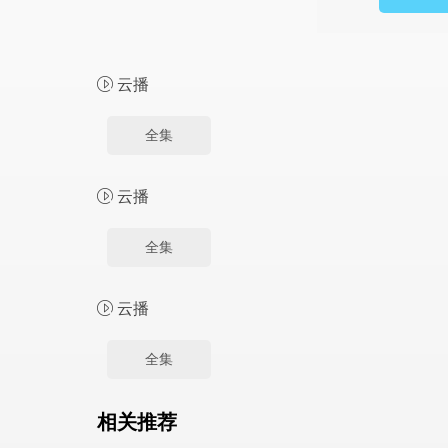
云播
全集
云播
全集
云播
全集
相关推荐