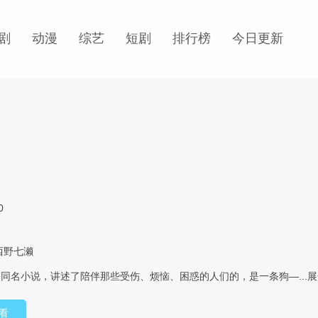
剧
动漫
综艺
短剧
排行榜
今日更新
0
西野七濑
同名小说，讲述了陪伴那些受伤、烦恼、困惑的人们的，是一条狗—...
展
看