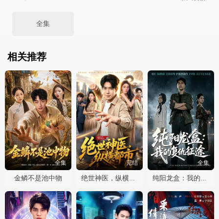
全集
相关推荐
全集
完结
全集
金鳞不是池中物
绝世神医，纵横都市
纯阳龙盒：我的复仇征途