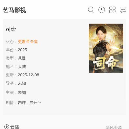
艺马影视
司命
状态：
更新至全集
年份：
2025
类型：
悬疑
地区：
大陆
更新：
2025-12-08
导演：
未知
主演：
未知
剧情：
内详...
展开
云播
暴风资源