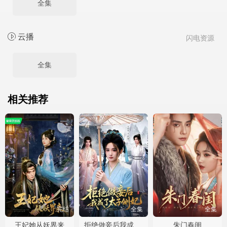
全集
云播
闪电资源
全集
相关推荐
完结
全集
全集
王妃她从妖界来
朱门春闺
拒绝做妾后我成了太子侧妃