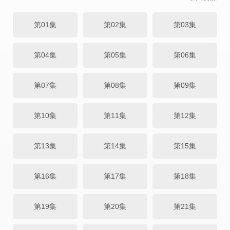
第01集
第02集
第03集
第04集
第05集
第06集
第07集
第08集
第09集
第10集
第11集
第12集
第13集
第14集
第15集
第16集
第17集
第18集
第19集
第20集
第21集