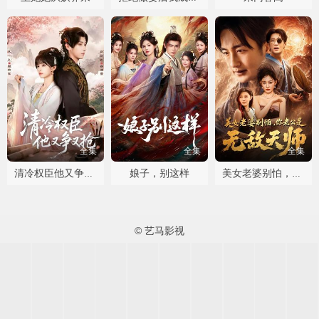
全集
全集
全集
娘子，别这样
清冷权臣他又争又抢
美女老婆别怕，你老公是无敌天师
© 艺马影视