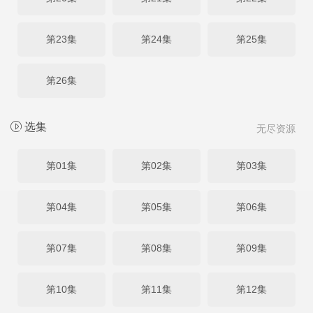
第23集
第24集
第25集
第26集
选集
无尽资源
第01集
第02集
第03集
第04集
第05集
第06集
第07集
第08集
第09集
第10集
第11集
第12集