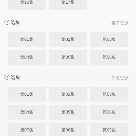
第16集
第17集
选集
量子资源
第01集
第02集
第03集
第04集
第05集
第06集
选集
闪电资源
第01集
第02集
第03集
第04集
第05集
第06集
第07集
第08集
第09集