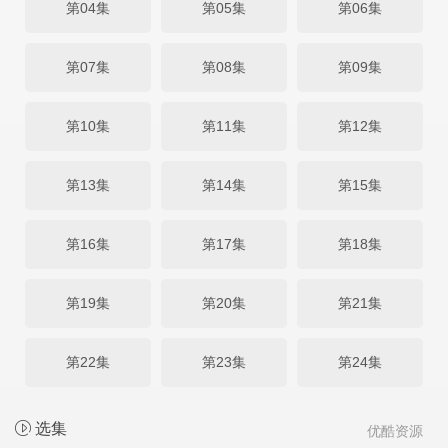
第04集
第05集
第06集
第07集
第08集
第09集
第10集
第11集
第12集
第13集
第14集
第15集
第16集
第17集
第18集
第19集
第20集
第21集
第22集
第23集
第24集
选集
优酷资源