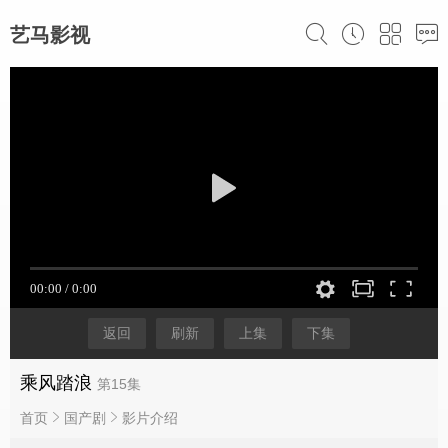
艺马影视
返回
刷新
上集
下集
乘风踏浪
第15集
首页
国产剧
影片介绍