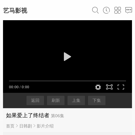
艺马影视
返回
刷新
上集
下集
如果爱上了终结者
第06集
首页
日韩剧
影片介绍