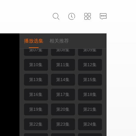
红牛资源
第01集
第02集
第03集
第04集
第05集
第06集
播放选集
相关推荐
第07集
第08集
第09集
第10集
第11集
第12集
第13集
第14集
第15集
第16集
第17集
第18集
第19集
第20集
第21集
第22集
第23集
第24集