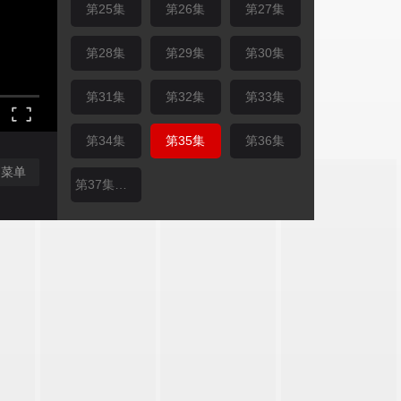
第25集
第26集
第27集
第28集
第29集
第30集
第31集
第32集
第33集
第34集
第35集
第36集
闭菜单
第37集已完结