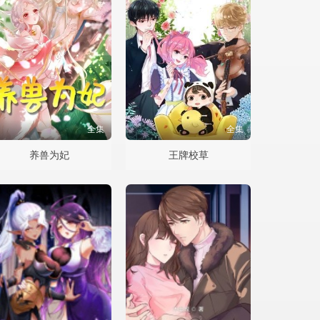
全集
全集
养兽为妃
王牌校草