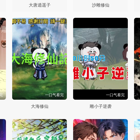
大唐逍遥子
沙雕修仙
完
一口气看完
一口气看完
大海修仙
雕小子逆袭