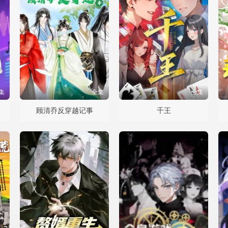
集
全集
全集
顾清乔反穿越记事
千王