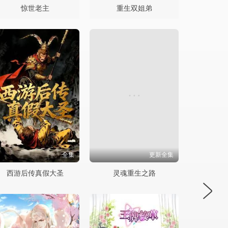
惊世老主
重生双姐弟
全集
更新全集
西游后传真假大圣
灵魂重生之路