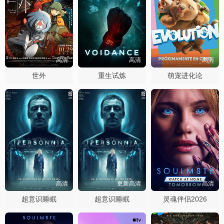
高清
高清
高清
世外
重生试炼
萌宠进化论
高清
更新高清
高清
超意识睡眠
超意识睡眠
灵魂伴侣2026