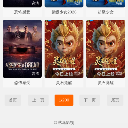
高清
高清
高清
恐怖感受
超级少女2026
超级少女
高清
高清
高清
恐怖感受
灵石觉醒
灵石觉醒
首页
上一页
1/200
下一页
尾页
© 艺马影视