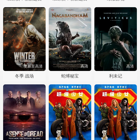
更新至高清
高清
高清
冬季 战场
蛇缚秘宝
利未记