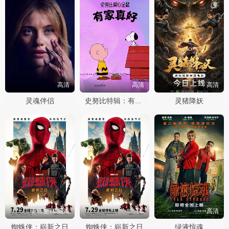
高清
高清
高清
灵魂伴侣
灵猪降妖
史努比特辑：有家真好
更新至TC高清
TC
高清
蜘蛛侠：崭新之日
蜘蛛侠：崭新之日
绿液惊魂