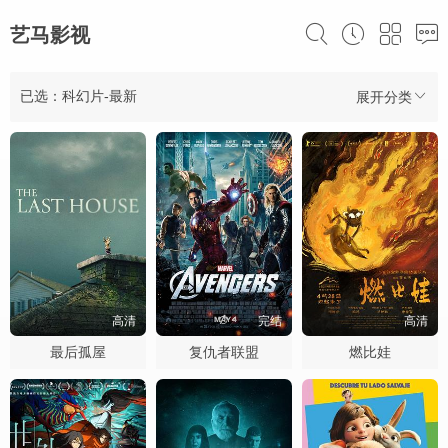
艺马影视
已选：科幻片-最新
展开分类
高清
完结
高清
最后孤屋
复仇者联盟
燃比娃